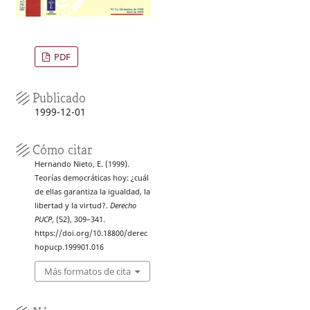
PDF
Publicado
1999-12-01
Cómo citar
Hernando Nieto, E. (1999).
Teorías democráticas hoy: ¿cuál
de ellas garantiza la igualdad, la
libertad y la virtud?.
Derecho
PUCP
, (52), 309–341.
https://doi.org/10.18800/derec
hopucp.199901.016
Más formatos de cita