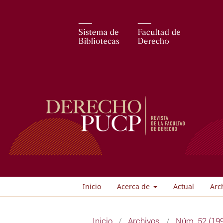
Inicio
Acerca de
Actual
Arc
Inicio
/
Archivos
/
Núm. 52 (19