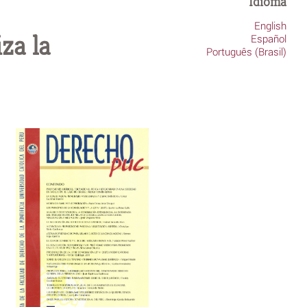
Idioma
English
za la
Español
Português (Brasil)