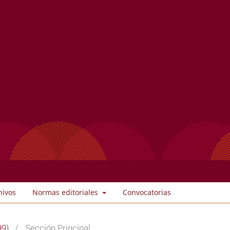
hivos
Normas editoriales
Convocatorias
99)
/
Sección Principal