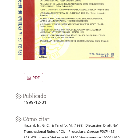
PDF
Publicado
1999-12-01
Cómo citar
Hazard, Jr., G. C., & Taruffo, M. (1999). Discussion Draft No1
Transnational Rules of Civil Procedure.
Derecho PUCP
, (52),
621–678. https://doi.org/10.18800/derechopucp.199901.030