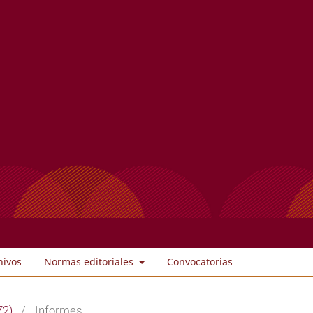
hivos
Normas editoriales
Convocatorias
72)
/
Informes