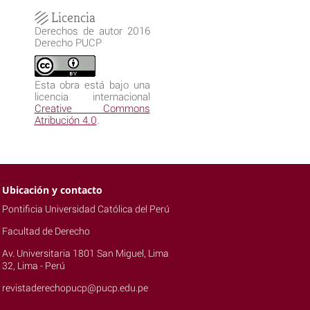
Licencia
Derechos de autor 2016
Derecho PUCP
Esta obra está bajo una
licencia internacional
Creative Commons
Atribución 4.0
.
Ubicación y contacto
Pontificia Universidad Católica del Perú
Facultad de Derecho
Av. Universitaria 1801 San Miguel, Lima
32, Lima - Perú
revistaderechopucp@pucp.edu.pe