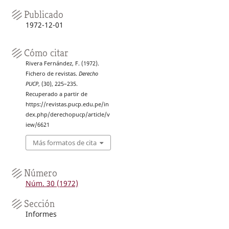
Publicado
1972-12-01
Cómo citar
Rivera Fernández, F. (1972).
Fichero de revistas.
Derecho
PUCP
, (30), 225–235.
Recuperado a partir de
https://revistas.pucp.edu.pe/in
dex.php/derechopucp/article/v
iew/6621
Más formatos de cita
Número
Núm. 30 (1972)
Sección
Informes