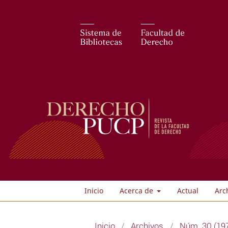
Inicio
Acerca de
Actual
Arc
Inicio
/
Archivos
/
Núm. 30 (19