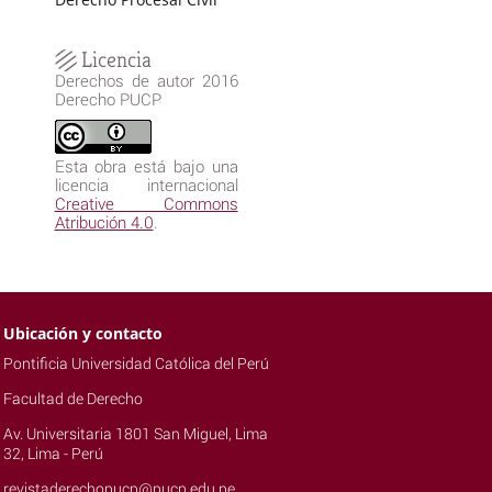
Licencia
Derechos de autor 2016
Derecho PUCP
Esta obra está bajo una
licencia internacional
Creative Commons
Atribución 4.0
.
Ubicación y contacto
Pontificia Universidad Católica del Perú
Facultad de Derecho
Av. Universitaria 1801 San Miguel, Lima
32, Lima - Perú
revistaderechopucp@pucp.edu.pe