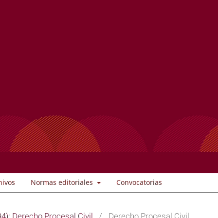
hivos
Normas editoriales
Convocatorias
4): Derecho Procesal Civil
/
Derecho Procesal Civil