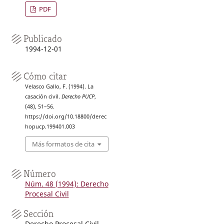
PDF
Publicado
1994-12-01
Cómo citar
Velasco Gallo, F. (1994). La
casación civil.
Derecho PUCP
,
(48), 51–56.
https://doi.org/10.18800/derec
hopucp.199401.003
Más formatos de cita
Número
Núm. 48 (1994): Derecho
Procesal Civil
Sección
Derecho Procesal Civil