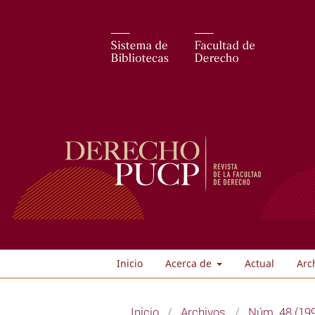
Inicio
Acerca de
Actual
Arc
Inicio
/
Archivos
/
Núm. 48 (199