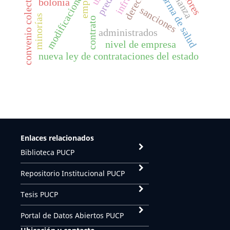
modificaciones al contrato
reforma de salud
valores
convenio colectivo
bolonia
emp
sanciones
minorías
contrato
administrados
nivel de empresa
nueva ley de contrataciones del estado
Enlaces relacionados
Biblioteca PUCP
Repositorio Institucional PUCP
Tesis PUCP
Portal de Datos Abiertos PUCP