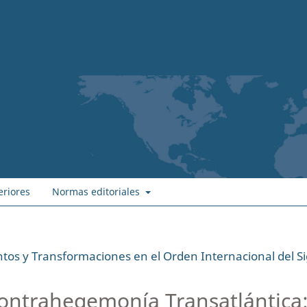
eriores
Normas editoriales
tos y Transformaciones en el Orden Internacional del Si
ontrahegemonía Transatlántica: