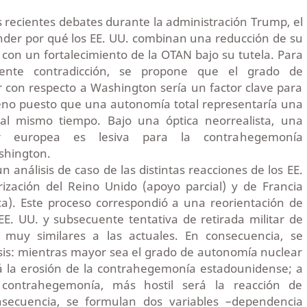
s recientes debates durante la administración Trump, el
nder por qué los EE. UU. combinan una reducción de su
con un fortalecimiento de la OTAN bajo su tutela. Para
arente contradicción, se propone que el grado de
 con respecto a Washington sería un factor clave para
eno puesto que una autonomía total representaría una
al mismo tiempo. Bajo una óptica neorrealista, una
r europea es lesiva para la contrahegemonía
shington.
un análisis de caso de las distintas reacciones de los EE.
rización del Reino Unido (apoyo parcial) y de Francia
ca). Este proceso correspondió a una reorientación de
 EE. UU. y subsecuente tentativa de retirada militar de
s muy similares a las actuales. En consecuencia, se
sis: mientras mayor sea el grado de autonomía nuclear
 la erosión de la contrahegemonía estadounidense; a
contrahegemonía, más hostil será la reacción de
secuencia, se formulan dos variables –dependencia