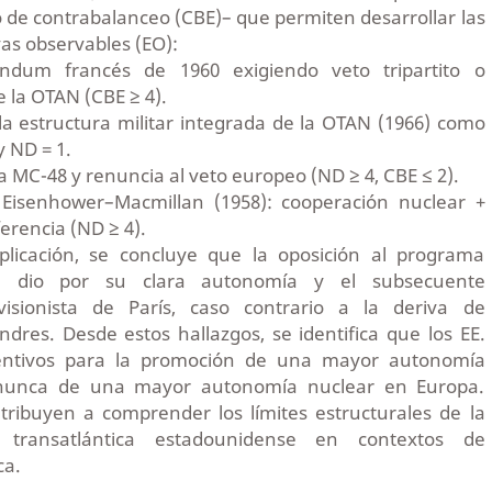
o de contrabalanceo (CBE)– que permiten desarrollar las
vas observables (EO):
ndum francés de 1960 exigiendo veto tripartito o
 la OTAN (CBE ≥ 4).
 la estructura militar integrada de la OTAN (1966) como
y ND = 1.
a MC-48 y renuncia al veto europeo (ND ≥ 4, CBE ≤ 2).
 Eisenhower–Macmillan (1958): cooperación nuclear +
erencia (ND ≥ 4).
plicación, se concluye que la oposición al programa
e dio por su clara autonomía y el subsecuente
isionista de París, caso contrario a la deriva de
dres. Desde estos hallazgos, se identifica que los EE.
entivos para la promoción de una mayor autonomía
 nunca de una mayor autonomía nuclear en Europa.
tribuyen a comprender los límites estructurales de la
a transatlántica estadounidense en contextos de
ca.