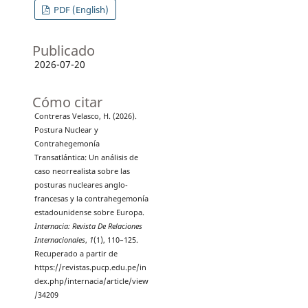
PDF (English)
Publicado
2026-07-20
Cómo citar
Contreras Velasco, H. (2026).
Postura Nuclear y
Contrahegemonía
Transatlántica: Un análisis de
caso neorrealista sobre las
posturas nucleares anglo-
francesas y la contrahegemonía
estadounidense sobre Europa.
Internacia: Revista De Relaciones
Internacionales
,
1
(1), 110–125.
Recuperado a partir de
https://revistas.pucp.edu.pe/in
dex.php/internacia/article/view
/34209