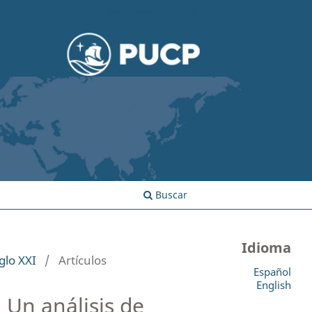
Registrarse
Entrar
Buscar
Idioma
glo XXI
/
Artículos
Español
English
 Un análisis de