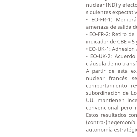
nuclear (ND) y efect
siguientes expectati
• EO-FR-1: Memorá
amenaza de salida de
• EO-FR-2: Retiro de
indicador de CBE = 5 
• EO-UK-1: Adhesión 
• EO-UK-2: Acuerdo
cláusula de no transf
A partir de esta ex
nuclear francés s
comportamiento rev
subordinación de Lon
UU. mantienen inc
convencional pero
Estos resultados con
(contra-)hegemoní
autonomía estratégi