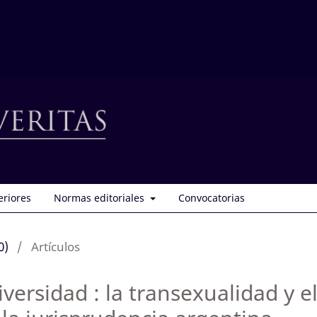
eriores
Normas editoriales
Convocatorias
0)
/
Artículos
iversidad : la transexualidad y e