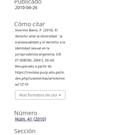
Publicado
2010-04-26
Cómo citar
Siverino Bavio, P. (2010). El
derecho ante la diversidad : la
transexualidad y el derecho a la
identidad sexual en la
jurisprudencia argentina.
IUS
ET VERITAS
,
20
(41), 50–69.
Recuperado a partir de
https://revistas.pucp.edu.pe/in
dex.php/iusetveritas/article/vie
w/12110
Más formatos de cita
Número
Núm. 41 (2010)
Sección