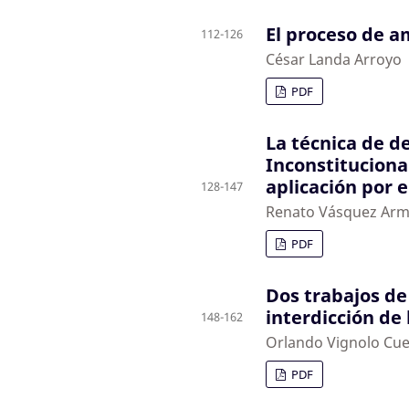
El proceso de 
112-126
César Landa Arroyo
PDF
La técnica de d
Inconstituciona
aplicación por 
128-147
Renato Vásquez Ar
PDF
Dos trabajos d
interdicción de 
148-162
Orlando Vignolo Cu
PDF