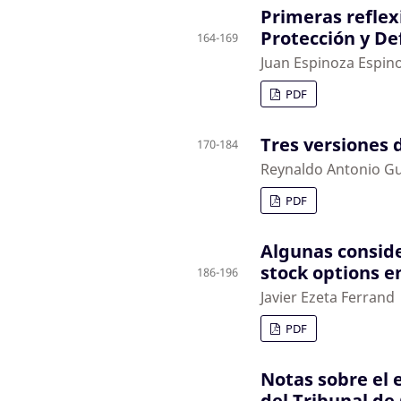
Primeras reflex
Protección y D
164-169
Juan Espinoza Espin
PDF
Tres versiones 
170-184
Reynaldo Antonio Gu
PDF
Algunas conside
stock options e
186-196
Javier Ezeta Ferrand
PDF
Notas sobre el 
del Tribunal de