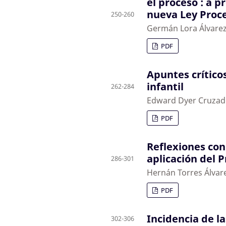
el proceso : a p
nueva Ley Proce
250-260
Germán Lora Álvare
PDF
Apuntes críticos
infantil
262-284
Edward Dyer Cruza
PDF
Reflexiones con
aplicación del P
286-301
Hernán Torres Álvar
PDF
Incidencia de la
302-306