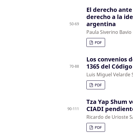
El derecho ante 
derecho a la id
argentina
50-69
Paula Siverino Bavio
PDF
Los convenios de
1365 del Código 
70-88
Luis Miguel Velarde 
PDF
Tza Yap Shum ve
CIADI pendient
90-111
Ricardo de Urioste
PDF