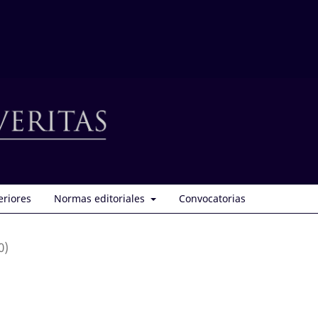
eriores
Normas editoriales
Convocatorias
0)