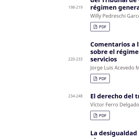
régimen genera
198-219
Willy Pedreschi Garc
PDF
Comentarios a l
sobre el régime
servicios
220-233
Jorge Luis Acevedo 
PDF
El derecho del t
234-248
Víctor Ferro Delgad
PDF
La desigualdad 