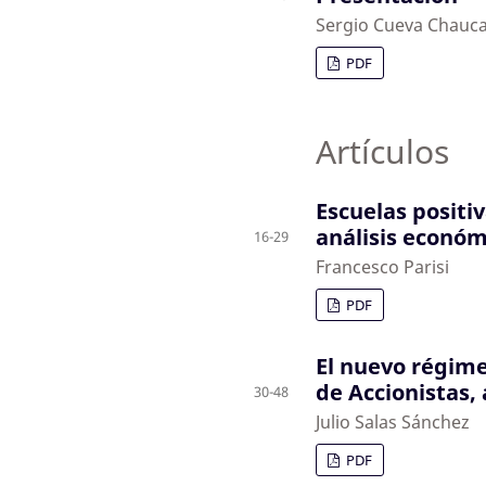
Sergio Cueva Chauc
PDF
Artículos
Escuelas positi
análisis económ
16-29
Francesco Parisi
PDF
El nuevo régime
de Accionistas, 
30-48
Julio Salas Sánchez
PDF