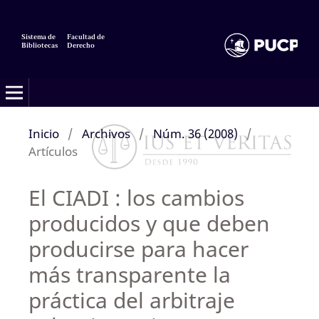
Sistema de
Facultad de
Bibliotecas
Derecho
Inicio
/
Archivos
/
Núm. 36 (2008)
/
Artículos
El CIADI : los cambios
producidos y que deben
producirse para hacer
más transparente la
práctica del arbitraje