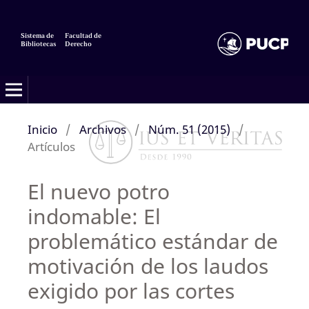
Sistema de
Facultad de
Bibliotecas
Derecho
Inicio
/
Archivos
/
Núm. 51 (2015)
/
Artículos
El nuevo potro
indomable: El
problemático estándar de
motivación de los laudos
exigido por las cortes