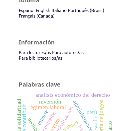
Idioma
Español
English
Italiano
Português (Brasil)
Français (Canada)
Información
Para lectores/as
Para autores/as
Para bibliotecarios/as
Palabras clave
análisis económico del derecho
inversión
principio de solidaridad
administración tributaria
teoría de juegos
deber de contribuir
régimen laboral
globalización
muerte
perú
contratos
estado
protección
trabajo