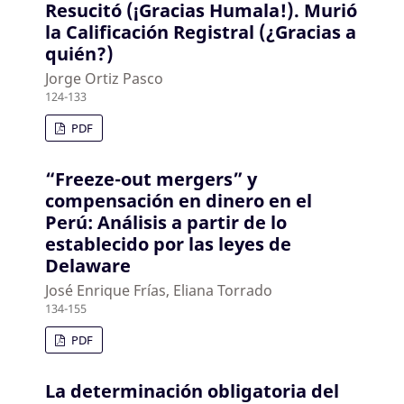
Resucitó (¡Gracias Humala!). Murió
la Calificación Registral (¿Gracias a
quién?)
Jorge Ortiz Pasco
124-133
PDF
“Freeze-out mergers” y
compensación en dinero en el
Perú: Análisis a partir de lo
establecido por las leyes de
Delaware
José Enrique Frías, Eliana Torrado
134-155
PDF
La determinación obligatoria del