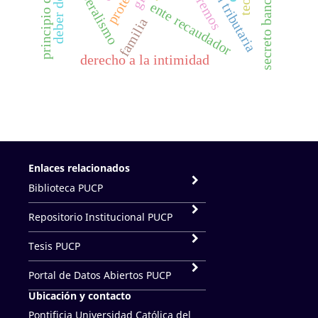
neoliberalismo
secreto bancario
baremos
ente recaudador
familia
derecho a la intimidad
Enlaces relacionados
Biblioteca PUCP
Repositorio Institucional PUCP
Tesis PUCP
Portal de Datos Abiertos PUCP
Ubicación y contacto
Pontificia Universidad Católica del