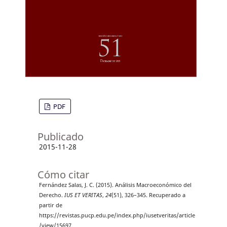
PDF
Publicado
2015-11-28
Cómo citar
Fernández Salas, J. C. (2015). Análisis Macroeconómico del
Derecho.
IUS ET VERITAS
,
24
(51), 326–345. Recuperado a
partir de
https://revistas.pucp.edu.pe/index.php/iusetveritas/article
/view/15697