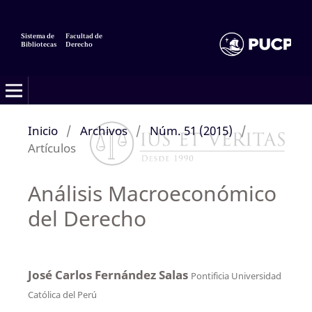
Sistema de
Facultad de
Bibliotecas
Derecho
Inicio
/
Archivos
/
Núm. 51 (2015)
/
Artículos
Análisis Macroeconómico
del Derecho
José Carlos Fernández Salas
Pontificia Universidad
Católica del Perú