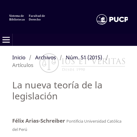
Sistema de
Facultad de
Bibliotecas
Derecho
Inicio
/
Archivos
/
Núm. 51 (2015)
/
Artículos
La nueva teoría de la
legislación
Félix Arias-Schreiber
Pontificia Universidad Católica
del Perú