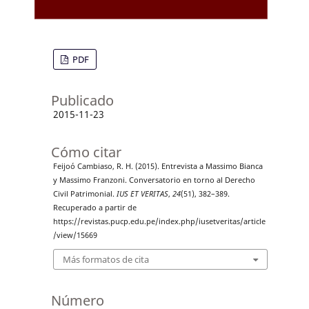
PDF
Publicado
2015-11-23
Cómo citar
Feijoó Cambiaso, R. H. (2015). Entrevista a Massimo Bianca
y Massimo Franzoni. Conversatorio en torno al Derecho
Civil Patrimonial.
IUS ET VERITAS
,
24
(51), 382–389.
Recuperado a partir de
https://revistas.pucp.edu.pe/index.php/iusetveritas/article
/view/15669
Más formatos de cita
Número