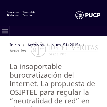
Sistema de
Facultad de
Bibliotecas
Derecho
Inicio
/
Archivos
/
Núm. 51 (2015)
/
Artículos
La insoportable
burocratización del
internet. La propuesta de
OSIPTEL para regular la
“neutralidad de red” en