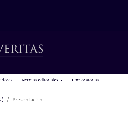
eriores
Normas editoriales
Convocatorias
2)
/
Presentación