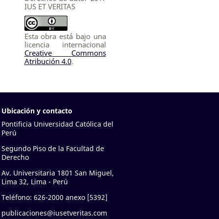
IUS ET VERITAS
Esta obra está bajo una
licencia internacional
Creative Commons
Atribución 4.0
.
Ubicación y contacto
Pontificia Universidad Católica del
Perú
Segundo Piso de la Facultad de
Derecho
Av. Universitaria 1801 San Miguel,
Lima 32, Lima - Perú
Teléfono: 626-2000 anexo [5392]
publicaciones@iusetveritas.com