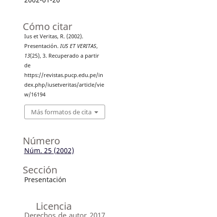
Cómo citar
Ius et Veritas, R. (2002).
Presentación.
IUS ET VERITAS
,
13
(25), 3. Recuperado a partir
de
https://revistas.pucp.edu.pe/in
dex.php/iusetveritas/article/vie
w/16194
Más formatos de cita
Número
Núm. 25 (2002)
Sección
Presentación
Licencia
Derechos de autor 2017