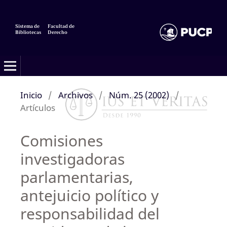
Sistema de
Facultad de
Bibliotecas
Derecho
Inicio
/
Archivos
/
Núm. 25 (2002)
/
Artículos
Comisiones
investigadoras
parlamentarias,
antejuicio político y
responsabilidad del