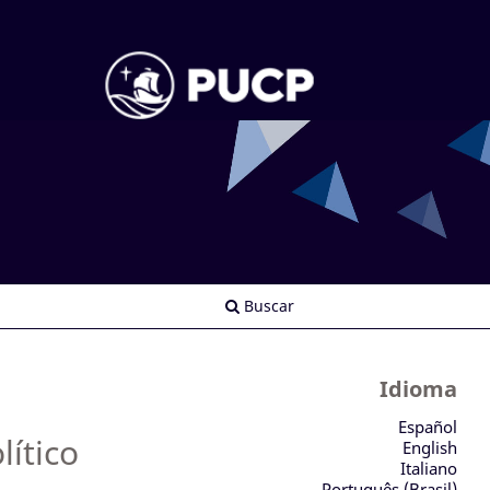
Buscar
Idioma
Español
lítico
English
Italiano
Português (Brasil)