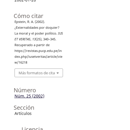
Cómo citar
Epstein, R. A. (2002).
¿Externalidades por doquier?
La moral y el poder político.
IUS
ET VERITAS
,
13
(25), 340–345.
Recuperado a partir de
https://revistas.pucp.edu.pe/in
dex.php/iusetveritas/article/vie
w/16218
Más formatos de cita
Número
Núm. 25 (2002)
Sección
Artículos
Licencia