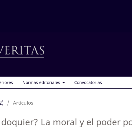
eriores
Normas editoriales
Convocatorias
2)
/
Artículos
doquier? La moral y el poder po