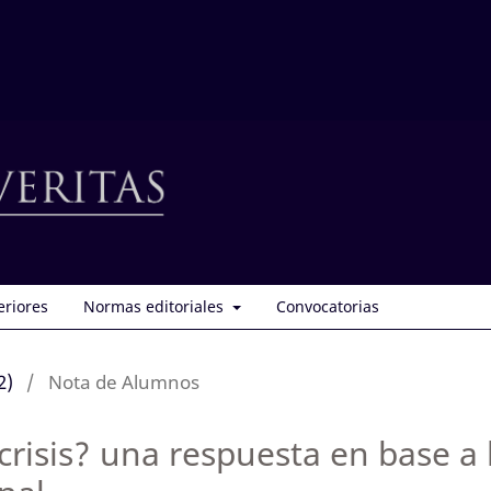
eriores
Normas editoriales
Convocatorias
2)
/
Nota de Alumnos
crisis? una respuesta en base a