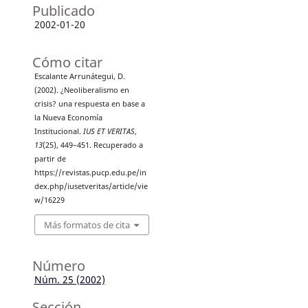
Publicado
2002-01-20
Cómo citar
Escalante Arrunátegui, D.
(2002). ¿Neoliberalismo en
crisis? una respuesta en base a
la Nueva Economía
Institucional.
IUS ET VERITAS
,
13
(25), 449–451. Recuperado a
partir de
https://revistas.pucp.edu.pe/in
dex.php/iusetveritas/article/vie
w/16229
Más formatos de cita
Número
Núm. 25 (2002)
Sección