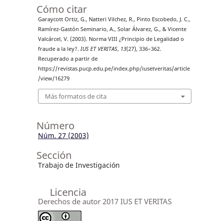
Cómo citar
Garaycott Ortiz, G., Natteri Vilchez, R., Pinto Escobedo, J. C.,
Ramírez-Gastón Seminario, A., Solar Álvarez, G., & Vicente
Valcárcel, V. (2003). Norma VIII ¿Principio de Legalidad o
fraude a la ley?.
IUS ET VERITAS
,
13
(27), 336–362.
Recuperado a partir de
https://revistas.pucp.edu.pe/index.php/iusetveritas/article
/view/16279
Más formatos de cita
Número
Núm. 27 (2003)
Sección
Trabajo de Investigación
Licencia
Derechos de autor 2017 IUS ET VERITAS