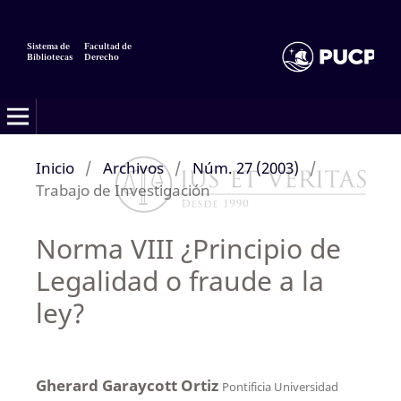
Sistema de
Facultad de
Bibliotecas
Derecho
Inicio
/
Archivos
/
Núm. 27 (2003)
/
Trabajo de Investigación
Norma VIII ¿Principio de
Legalidad o fraude a la
ley?
Gherard Garaycott Ortiz
Pontificia Universidad