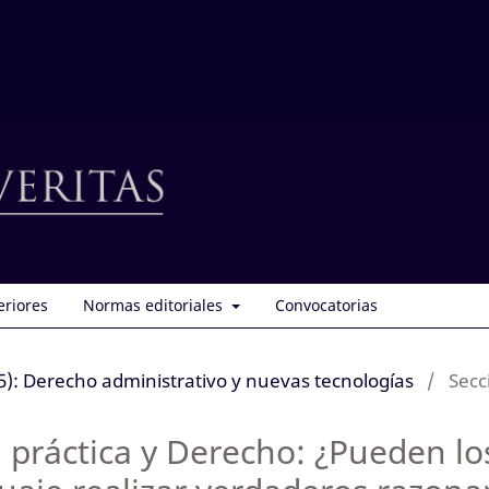
eriores
Normas editoriales
Convocatorias
): Derecho administrativo y nuevas tecnologías
/
Secc
n práctica y Derecho: ¿Pueden l