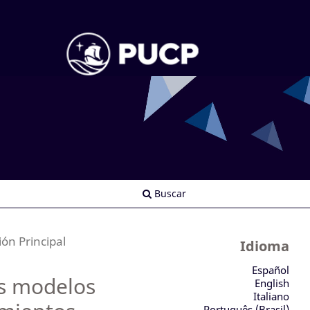
Buscar
ión Principal
Idioma
Español
os modelos
English
Italiano
Português (Brasil)