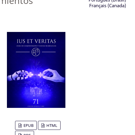
amientos
Français (Canada)
EPUB
HTML