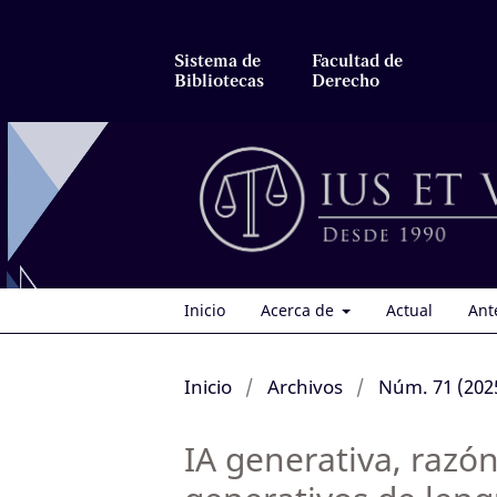
Sistema de
Facultad de
Bibliotecas
Derecho
Inicio
Acerca de
Actual
Ant
Inicio
/
Archivos
/
Núm. 71 (2025
IA generativa, razó