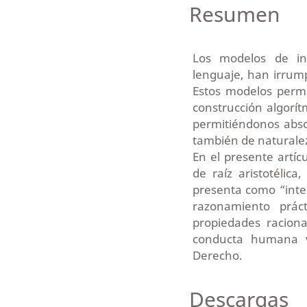
Resumen
Los modelos de inte
lenguaje, han irrum
Estos modelos permi
construcción algorít
permitiéndonos absol
también de naturalez
En el presente artíc
de raíz aristotéli
presenta como “intel
razonamiento prác
propiedades raciona
conducta humana v
Derecho.
Descargas