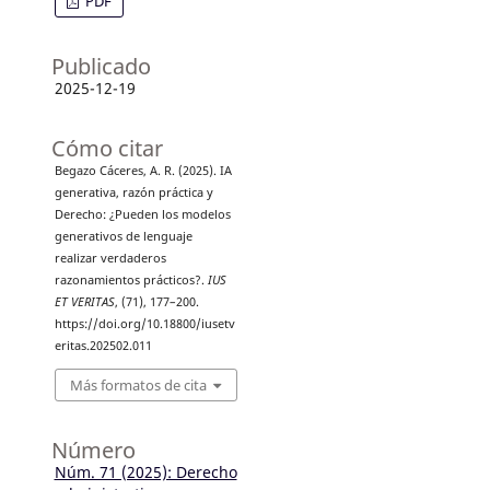
PDF
Publicado
2025-12-19
Cómo citar
Begazo Cáceres, A. R. (2025). IA
generativa, razón práctica y
Derecho: ¿Pueden los modelos
generativos de lenguaje
realizar verdaderos
razonamientos prácticos?.
IUS
ET VERITAS
, (71), 177–200.
https://doi.org/10.18800/iusetv
eritas.202502.011
Más formatos de cita
Número
Núm. 71 (2025): Derecho