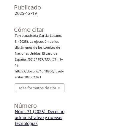
Publicado
2025-12-19
Cómo citar
Torrecuadrada García-Lozano,
S. (2025). La ejecución de los
dictámenes de los comités de
Naciones Unidas. El caso de
España.
IUS ET VERITAS
, (71), 1–
18.
https://doi.org/10.18800/iusetv
eritas.202502.021
Más formatos de cita
Número
Núm. 71 (2025): Derecho
administrativo y nuevas
tecnologías