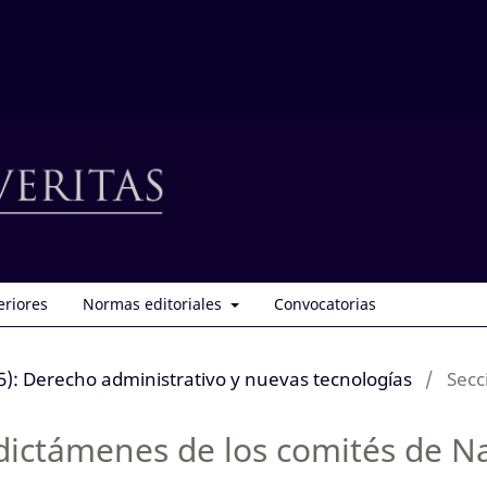
eriores
Normas editoriales
Convocatorias
): Derecho administrativo y nuevas tecnologías
/
Secc
 dictámenes de los comités de N