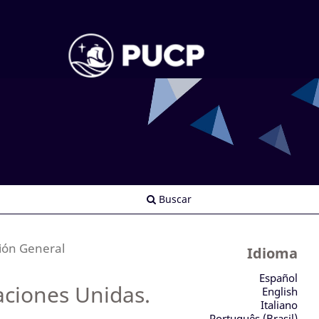
Buscar
ión General
Idioma
Español
aciones Unidas.
English
Italiano
Português (Brasil)