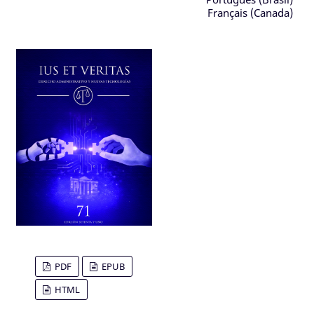
Français (Canada)
PDF
EPUB
HTML