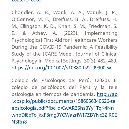
Chandler, A. B., Wank, A. A., Vanuk, J. R.,
O’Connor, M. F., Dreifuss, B. A., Dreifuss, H.
M., Ellingson, K. D., Khan, S. M., Friedman, S.
E., & Athey, A. (2023). Implementing
Psychological First Aid for Healthcare Workers
During the COVID-19 Pandemic: A Feasibility
Study of the ICARE Model. Journal of Clinical
Psychology in Medical Settings, 30(3), 482–489.
https://doi.org/10.1007/s10880-022-09900-w
Colegio de Psicólogos del Perú. (2020). El
colegio de psicólogos del Perú y la tele
psicología en tiempos de pandemia.
http://ap
i.cpsp.io/public/documents/1586056340626-tel
epsicologia.pdf?fbclid=IwAR3Shs3Yy1TqK4Nn
wnoDi8qTo_kxF8mg0YCWazriWI7ZBYNc3ZiR0E
N3Rn8