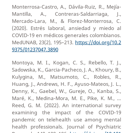
Monterrosa-Castro, A., Dávila-Ruiz, R., Mejía-
Mantilla, A., Contreras-Saldarriaga, J.,
Mercado-Lara, M., & Florez-Monterrosa, C.
(2020). Estrés laboral, ansiedad y miedo al
COVID-19 en médicos generales colombianos.
MedUNAB, 23(2), 195–213.
https://doi.org/10.2
9375/01237047.3890
Montoya, M. I., Kogan, C. S., Rebello, T. J.,
Sadowska, K., Garcia-Pacheco, J. A., Khoury, B.,
Kulygina, M., Matsumoto, C., Robles, R.,
Huang, J., Andrews, H. F., Ayuso-Mateos, J. L.,
Denny, K., Gaebel, W., Gureje, O., Kanba, S.,
Maré, K., Medina-Mora, M. E., Pike, K. M., …
Reed, G. M. (2022). An international survey
examining the impact of the COVID-19
pandemic on telehealth use among mental
health professionals. Journal of Psychiatric