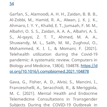
54
Garfan, S., Alamoodi, A. H. H., Zaidan, B. B. B.,
Al-Zobbi, M., Hamid, R. A., Alwan, J. K. J. K.,
Ahmaro, I. Y. Y., Khalid, E. T., Jumaah, F. M. M.,
Albahri, O. S. S., Zaidan, A. A. A., Albahri, A. S.
S., Al-qaysi, Z. T. T., Ahmed, M. A. A.,
Shuwandy, M. L., Salih, M. M., Zughoul, O.,
Mohammed, K. I. I., & Momani, F. (2021).
Telehealth utilization during the Covid-19
pandemic: A systematic review. Computers in
Biology and Medicine, 138(4), 104878.
https://d
oi.org/10.1016/j.compbiomed.2021.104878
Gava, G., Fisher, A. D., Alvisi, S., Mancini, I.,
Franceschelli, A., Seracchioli, R., & Meriggiola,
M. C. (2021). Mental Health and Endocrine
Telemedicine Consultations in Transgender
Subjects During the COVID-19 Outbreak in