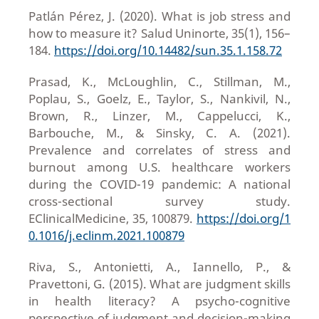
Patlán Pérez, J. (2020). What is job stress and
how to measure it? Salud Uninorte, 35(1), 156–
184.
https://doi.org/10.14482/sun.35.1.158.72
Prasad, K., McLoughlin, C., Stillman, M.,
Poplau, S., Goelz, E., Taylor, S., Nankivil, N.,
Brown, R., Linzer, M., Cappelucci, K.,
Barbouche, M., & Sinsky, C. A. (2021).
Prevalence and correlates of stress and
burnout among U.S. healthcare workers
during the COVID-19 pandemic: A national
cross-sectional survey study.
EClinicalMedicine, 35, 100879.
https://doi.org/1
0.1016/j.eclinm.2021.100879
Riva, S., Antonietti, A., Iannello, P., &
Pravettoni, G. (2015). What are judgment skills
in health literacy? A psycho-cognitive
perspective of judgment and decision-making