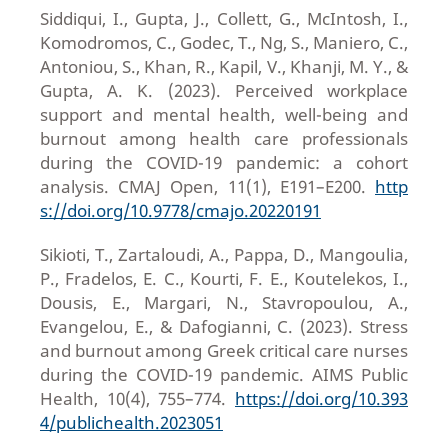
Siddiqui, I., Gupta, J., Collett, G., McIntosh, I.,
Komodromos, C., Godec, T., Ng, S., Maniero, C.,
Antoniou, S., Khan, R., Kapil, V., Khanji, M. Y., &
Gupta, A. K. (2023). Perceived workplace
support and mental health, well-being and
burnout among health care professionals
during the COVID-19 pandemic: a cohort
analysis. CMAJ Open, 11(1), E191–E200.
http
s://doi.org/10.9778/cmajo.20220191
Sikioti, T., Zartaloudi, A., Pappa, D., Mangoulia,
P., Fradelos, E. C., Kourti, F. E., Koutelekos, I.,
Dousis, E., Margari, N., Stavropoulou, A.,
Evangelou, E., & Dafogianni, C. (2023). Stress
and burnout among Greek critical care nurses
during the COVID-19 pandemic. AIMS Public
Health, 10(4), 755–774.
https://doi.org/10.393
4/publichealth.2023051