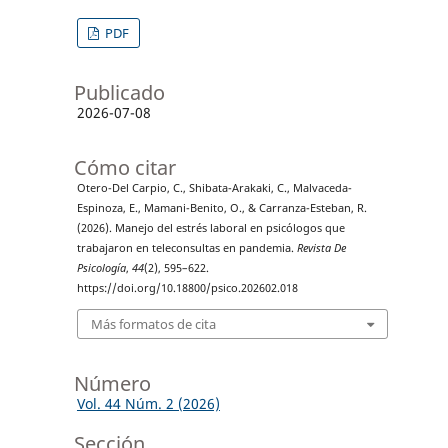
PDF
Publicado
2026-07-08
Cómo citar
Otero-Del Carpio, C., Shibata-Arakaki, C., Malvaceda-
Espinoza, E., Mamani-Benito, O., & Carranza-Esteban, R.
(2026). Manejo del estrés laboral en psicólogos que
trabajaron en teleconsultas en pandemia.
Revista De
Psicología
,
44
(2), 595–622.
https://doi.org/10.18800/psico.202602.018
Más formatos de cita
Número
Vol. 44 Núm. 2 (2026)
Sección