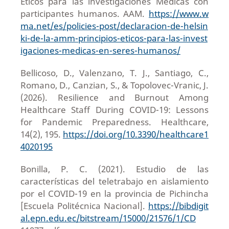
Éticos para las investigaciones Médicas con
participantes humanos. AAM.
https://www.w
ma.net/es/policies-post/declaracion-de-helsin
ki-de-la-amm-principios-eticos-para-las-invest
igaciones-medicas-en-seres-humanos/
Bellicoso, D., Valenzano, T. J., Santiago, C.,
Romano, D., Canzian, S., & Topolovec-Vranic, J.
(2026). Resilience and Burnout Among
Healthcare Staff During COVID-19: Lessons
for Pandemic Preparedness. Healthcare,
14(2), 195.
https://doi.org/10.3390/healthcare1
4020195
Bonilla, P. C. (2021). Estudio de las
características del teletrabajo en aislamiento
por el COVID-19 en la provincia de Pichincha
[Escuela Politécnica Nacional].
https://bibdigit
al.epn.edu.ec/bitstream/15000/21576/1/CD