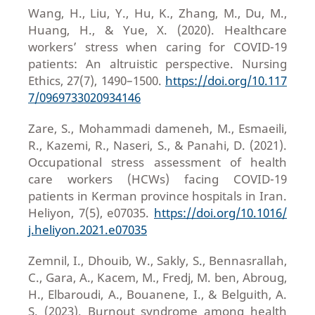
Wang, H., Liu, Y., Hu, K., Zhang, M., Du, M.,
Huang, H., & Yue, X. (2020). Healthcare
workers’ stress when caring for COVID-19
patients: An altruistic perspective. Nursing
Ethics, 27(7), 1490–1500.
https://doi.org/10.117
7/0969733020934146
Zare, S., Mohammadi dameneh, M., Esmaeili,
R., Kazemi, R., Naseri, S., & Panahi, D. (2021).
Occupational stress assessment of health
care workers (HCWs) facing COVID-19
patients in Kerman province hospitals in Iran.
Heliyon, 7(5), e07035.
https://doi.org/10.1016/
j.heliyon.2021.e07035
Zemnil, I., Dhouib, W., Sakly, S., Bennasrallah,
C., Gara, A., Kacem, M., Fredj, M. ben, Abroug,
H., Elbaroudi, A., Bouanene, I., & Belguith, A.
S. (2023). Burnout syndrome among health