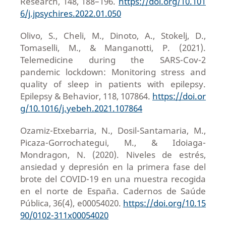
Research, 148, 188–196.
https://doi.org/10.101
6/j.jpsychires.2022.01.050
Olivo, S., Cheli, M., Dinoto, A., Stokelj, D.,
Tomaselli, M., & Manganotti, P. (2021).
Telemedicine during the SARS-Cov-2
pandemic lockdown: Monitoring stress and
quality of sleep in patients with epilepsy.
Epilepsy & Behavior, 118, 107864.
https://doi.or
g/10.1016/j.yebeh.2021.107864
Ozamiz-Etxebarria, N., Dosil-Santamaria, M.,
Picaza-Gorrochategui, M., & Idoiaga-
Mondragon, N. (2020). Niveles de estrés,
ansiedad y depresión en la primera fase del
brote del COVID-19 en una muestra recogida
en el norte de España. Cadernos de Saúde
Pública, 36(4), e00054020.
https://doi.org/10.15
90/0102-311x00054020