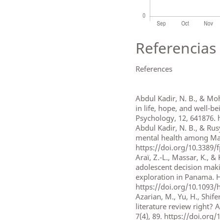
Referencias 
References
Abdul Kadir, N. B., & Mo
in life, hope, and well-b
Psychology, 12, 641876. 
Abdul Kadir, N. B., & Rus
mental health among Mala
https://doi.org/10.3389/
Araï, Z.-L., Massar, K., 
adolescent decision makin
exploration in Panama. H
https://doi.org/10.1093/
Azarian, M., Yu, H., Shife
literature review right? 
7(4), 89. https://doi.org