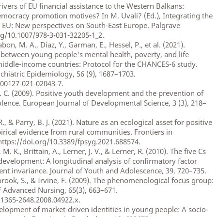
drivers of EU financial assistance to the Western Balkans:
democracy promotion motives? In M. Uvali? (Ed.), Integrating the
 EU: New perspectives on South-East Europe. Palgrave
rg/10.1007/978-3-031-32205-1_2.
abon, M. A., Díaz, Y., Garman, E., Hessel, P., et al. (2021).
between young people's mental health, poverty, and life
middle-income countries: Protocol for the CHANCES-6 study.
chiatric Epidemiology, 56 (9), 1687–1703.
s00127-021-02043-7.
P. C. (2009). Positive youth development and the prevention of
lence. European Journal of Developmental Science, 3 (3), 218–
R., & Parry, B. J. (2021). Nature as an ecological asset for positive
ical evidence from rural communities. Frontiers in
https://doi.org/10.3389/fpsyg.2021.688574.
, M. K., Brittain, A., Lerner, J. V., & Lerner, R. (2010). The five Cs
development: A longitudinal analysis of confirmatory factor
t invariance. Journal of Youth and Adolescence, 39, 720–735.
rook, S., & Irvine, F. (2009). The phenomenological focus group:
 Advanced Nursing, 65(3), 663–671.
.1365-2648.2008.04922.x.
velopment of market-driven identities in young people: A socio-