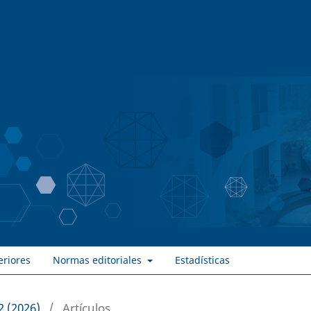
eriores
Normas editoriales
Estadísticas
2 (2026)
/
Artículos