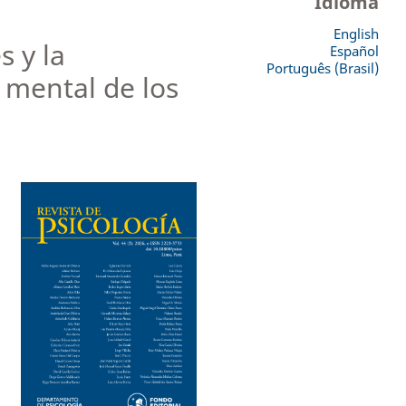
Idioma
English
s y la
Español
Português (Brasil)
 mental de los