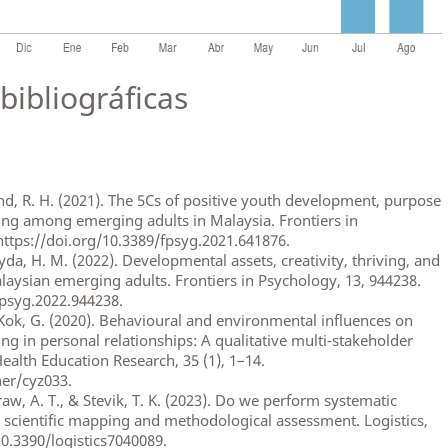
bibliográficas
hd, R. H. (2021). The 5Cs of positive youth development, purpose
eing among emerging adults in Malaysia. Frontiers in
https://doi.org/10.3389/fpsyg.2021.641876.
yda, H. M. (2022). Developmental assets, creativity, thriving, and
ysian emerging adults. Frontiers in Psychology, 13, 944238.
fpsyg.2022.944238.
& Kok, G. (2020). Behavioural and environmental influences on
g in personal relationships: A qualitative multi-stakeholder
ealth Education Research, 35 (1), 1–14.
her/cyz033.
raw, A. T., & Stevik, T. K. (2023). Do we perform systematic
A scientific mapping and methodological assessment. Logistics,
/10.3390/logistics7040089.