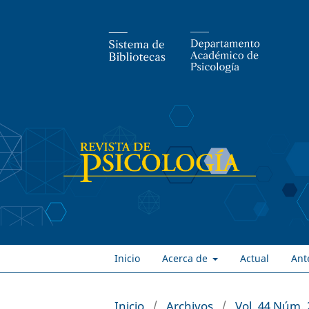
Inicio
Acerca de
Actual
Ant
Inicio
/
Archivos
/
Vol. 44 Núm. 