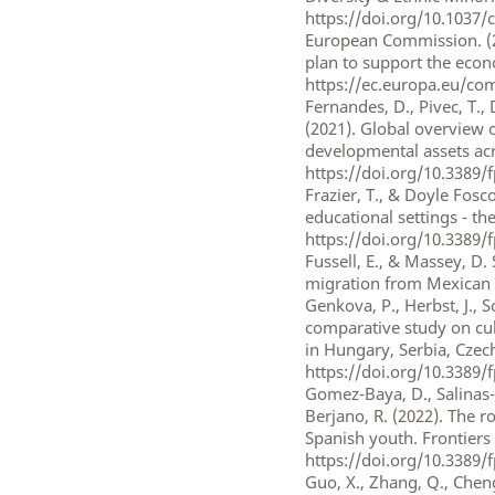
https://doi.org/10.1037/
European Commission. (2
plan to support the econ
https://ec.europa.eu/co
Fernandes, D., Pivec, T.,
(2021). Global overview 
developmental assets acro
https://doi.org/10.3389/
Frazier, T., & Doyle Fosc
educational settings - th
https://doi.org/10.3389/
Fussell, E., & Massey, D. 
migration from Mexican 
Genkova, P., Herbst, J., Sc
comparative study on cult
in Hungary, Serbia, Czec
https://doi.org/10.3389/
Gomez-Baya, D., Salinas-
Berjano, R. (2022). The r
Spanish youth. Frontiers 
https://doi.org/10.3389/
Guo, X., Zhang, Q., Cheng