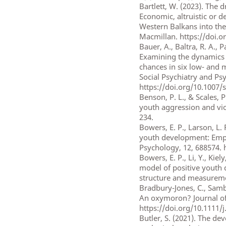
Bartlett, W. (2023). The 
Economic, altruistic or 
Western Balkans into the
Macmillan. https://doi.o
Bauer, A., Baltra, R. A., P
Examining the dynamics 
chances in six low- and 
Social Psychiatry and Psy
https://doi.org/10.1007/
Benson, P. L., & Scales, 
youth aggression and vio
234.
Bowers, E. P., Larson, L. 
youth development: Empir
Psychology, 12, 688574. 
Bowers, E. P., Li, Y., Kiely
model of positive youth 
structure and measuremen
Bradbury-Jones, C., Samb
An oxymoron? Journal of
https://doi.org/10.1111/j
Butler, S. (2021). The de