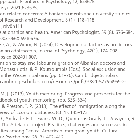
pproach. Frontiers in Psychology, 12, 623675.
fpsyg.2021.623675.
ion related concerns: Albanian students and university studies.
 of Research and Development, 8 (1), 118–118.
/ijrdv8n111.
relationships and health. American Psychologist, 59 (8), 676–684.
0003-066X.59.8.676.
aze, A., & Wiium, N. (2024). Developmental factors as predictors
banian adolescents. Journal of Psychology, 42(1), 174–208.
/psico.202401.007.
ention to stay and labour migration of Albanian doctors and
. Monastiriotis, & P. Koutroumpis (Eds.), Social exclusion and
in the Western Balkans (pp. 61–76). Cambridge Scholars
.cambridgescholars.com/resources/pdfs/978-1-5275-4969-2-
 M. J. (2013). Youth mentoring: Progress and prospects for the
ndbook of youth mentoring, (pp. 525–534).
, & Preston, I. P. (2013). The effect of immigration along the
view of Economic Studies, 80 (1), 145–173.
D., Andrade, E. L., Evans, W. D., Quinteros-Grady, L., Alvayero, R.
. The Adelante project: Realities, challenges and successes in
ities among Central American immigrant youth. Cultural
ty Psychology, 28 (3), 402–412.