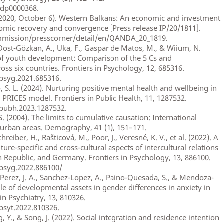
cdp0000368.
020, October 6). Western Balkans: An economic and investment
omic recovery and convergence [Press release IP/20/1811].
mmission/presscorner/detail/en/QANDA_20_1819.
 Dost-Gözkan, A., Uka, F., Gaspar de Matos, M., & Wiium, N.
of youth development: Comparison of the 5 Cs and
ss six countries. Frontiers in Psychology, 12, 685316.
fpsyg.2021.685316.
o, S. L. (2024). Nurturing positive mental health and wellbeing in
e PRICES model. Frontiers in Public Health, 11, 1287532.
fpubh.2023.1287532.
S. (2004). The limits to cumulative causation: International
urban areas. Demography, 41 (1), 151–171.
hreiber, H., Rašticová, M., Poor, J., Veresné, K. V., et al. (2022). A
ure-specific and cross-cultural aspects of intercultural relations
h Republic, and Germany. Frontiers in Psychology, 13, 886100.
fpsyg.2022.886100/
Perez, J. A., Sanchez-Lopez, A., Paino-Quesada, S., & Mendoza-
ole of developmental assets in gender differences in anxiety in
in Psychiatry, 13, 810326.
fpsyt.2022.810326.
, Y., & Song, J. (2022). Social integration and residence intention