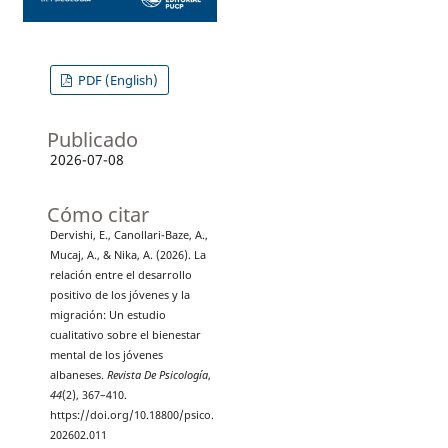
PDF (English)
Publicado
2026-07-08
Cómo citar
Dervishi, E., Canollari-Baze, A.,
Mucaj, A., & Nika, A. (2026). La
relación entre el desarrollo
positivo de los jóvenes y la
migración: Un estudio
cualitativo sobre el bienestar
mental de los jóvenes
albaneses.
Revista De Psicología
,
44
(2), 367–410.
https://doi.org/10.18800/psico.
202602.011