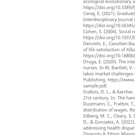
ecological evolutionary a
https://doi.org/10.3389/
Cenaj, E. (2021). Graduat
Interdisciplinary Journal
https://doi.org/10.56345
Cohen, S. (2004). Social 
https://doi.org/10.1037/
Dervishi, E., Canollari-B
of life satisfaction of Al
https://doi.org/10.18800
Druga, E. (2020). The int
nurses. In W. Bartlett, V
labor market challenges 
Publishing. https://www
sample.pdf.
DuBois, D. L., & Karcher,
21st century. In. The ha
Dustmann, C., Frattini, T.
distribution of wages. Re
Edberg, M. C., Cleary, S. 
D., & Gonzalez, A. (2022)
addressing health dispar
Diversity & Ethnic Minori