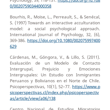
Psychology, 39, 118-131.
https://doi.org/10.108
0/00207590344000358
Bourhis, R., Moïse, L., Perreault, S., & Senécal,
S. (1997) Towards an interactive acculturation
model: a social psychological approach.
International Journal of Psychology, 32, (6),
369-386.
https://doi.org/10.1080/002075997400
629
Cárdenas, M., Góngora, V., & Lillo, S. (2011).
Evaluación de un Modelo de Contacto
Intergrupal, Prejuicio y Emociones
Intergrupales: Un Estudio con Inmigrantes
Peruanos y Bolivianos en el Norte de Chile.
Psicoperspectivas, 10(1), 52–77.
https://www.p
sicoperspectivas.cl/index.php/psicoperspectiv
as/article/view/a06/138
Centro Nacional de Estudios Migratorios