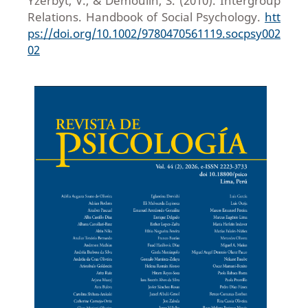
Yzerbyt, V., & Demoulin, S. (2010). Intergroup
Relations. Handbook of Social Psychology.
htt
ps://doi.org/10.1002/9780470561119.socpsy002
02