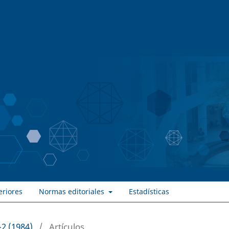
eriores
Normas editoriales
Estadísticas
-2 (1984)
/
Artículos