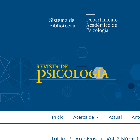
Inicio
Acerca de
Actual
Ant
Inicio
/
Archivos
/
Vol. 2 Núm. 1