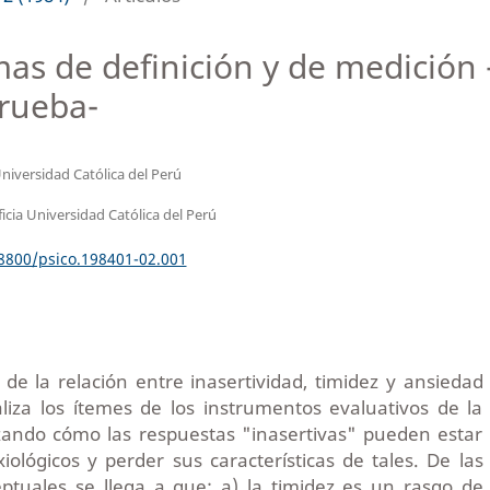
mas de definición y de medición 
prueba-
Universidad Católica del Perú
ficia Universidad Católica del Perú
18800/psico.198401-02.001
 de la relación entre inasertividad, timidez y ansiedad
liza los ítemes de los instrumentos evaluativos de la
izando cómo las respuestas "inasertivas" pueden estar
xiológicos y perder sus características de tales. De las
eptuales se llega a que: a) la timidez es un rasgo de