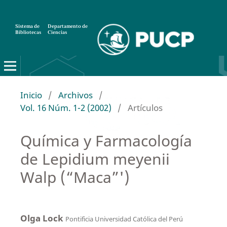
Sistema de
Departamento de
Bibliotecas
Ciencias
Inicio
/
Archivos
/
Vol. 16 Núm. 1-2 (2002)
/
Artículos
Química y Farmacología
de Lepidium meyenii
Walp (“Maca”')
Olga Lock
Pontificia Universidad Católica del Perú