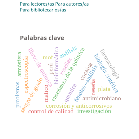
Para lectores/as
Para autores/as
Para bibliotecarios/as
Palabras clave
análisis
enseñanza de la química
libros de química
bioinformática
farmacología
atmósfera
biología sintética
mof
reseñas
espectroscopía
cocaína
perú
fenoles--análisis
sangre de grado
reseña
problemas
química
matico
plata
antimicrobiano
corrosión y anticorrosivos
investigación
control de calidad