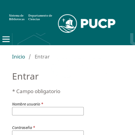
Sistema de
Departamento de
Bibliotecas
Ciencias
Inicio
/
Entrar
Entrar
* Campo obligatorio
Nombre usuario
*
Contraseña
*