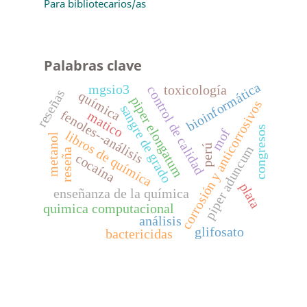
Para bibliotecarios/as
Palabras clave
bioinformática
mgsio3
toxicología
control de calidad
reseñas
química
piper elongatum
corrosión y anticorrosivos
sangre de grado
fenoles--análisis
matico
congresos
mof
libros de química
metanol
perú
piper aduncum
reseña
cocaína
plata
enseñanza de la química
quimica computacional
análisis
glifosato
bactericidas