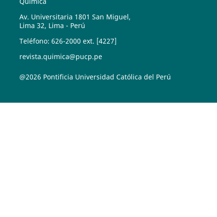
Química
Av. Universitaria 1801 San Miguel,
Lima 32, Lima - Perú
Teléfono: 626-2000 ext. [4227]
revista.quimica@pucp.pe
@2026 Pontificia Universidad Católica del Perú