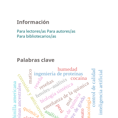
Información
Para lectores/as
Para autores/as
Para bibliotecarios/as
Palabras clave
humedad
control de calidad
matico
inteligencia artificial
ingeniería de proteínas
corrosión y anticorrosivos
reseña
cocaína
fenoles--análisis
reseñas
enseñanza de la química
biología sintética
cochinilla americana
proteínas ancestrales
libros de química
sangre de grado
mof
farmacología
perú
química
análisis