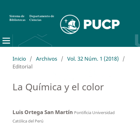
Sistema de
Departamento de
Bibliotecas
Ciencias
Inicio
/
Archivos
/
Vol. 32 Núm. 1 (2018)
/
Editorial
La Química y el color
Luis Ortega San Martín
Pontificia Universidad
Católica del Perú