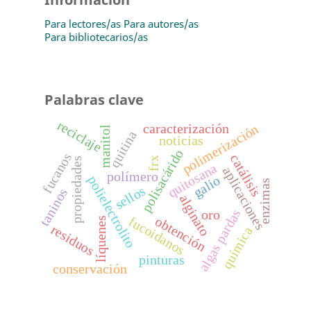
Para lectores/as
Para autores/as
Para bibliotecarios/as
Palabras clave
reciclaje
polimerización
caracterización
manitol
quitina
noticias
polisacárido
fucanos
catálisis
frx
propiedades
quitosana
aplicaciones
polímero
galio
polielectrolito
enzimas
sellos
taninos
alginato
algas pardas
oro
obtención
fucoidanos
líquenes
residuos
química
pinturas
conservación