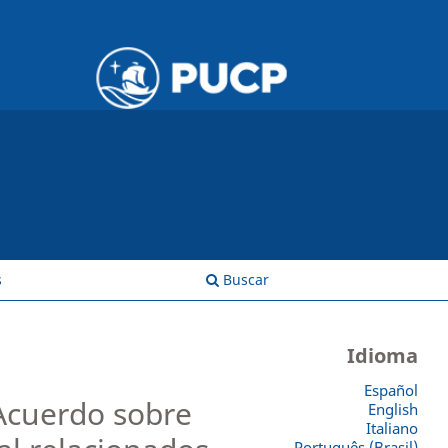
Entrar
s
Buscar
Idioma
Español
“Acuerdo sobre
English
Italiano
Português (Brasil)