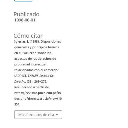
Publicado
1998-06-01
Cómo citar
Iglesias, J. (1998). Disposiciones
generales y principios básicos
en el “Acuerdo sobre los
aspectos de los derechos de
propiedad intelectual
relacionados con el comercio”
(ADPIC).
THEMIS Revista De
Derecho
, (38), 269–275.
Recuperado a partir de
https://revistas.pucp.edu.pe/in
dex.php/themis/article/view/10
351
Más formatos de cita