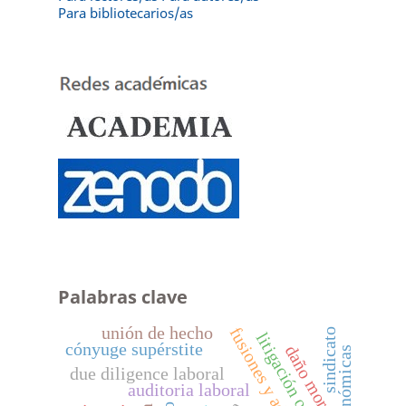
Para bibliotecarios/as
Palabras clave
unión de hecho
sindicato
litigación oral
cónyuge supérstite
daño moral
due diligence laboral
auditoria laboral