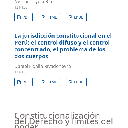
Néstor Loyola Ríos
121-136
PDF
HTML
EPUB
La jurisdicción constitucional en el
Perú: el control difuso y el control
concentrado, el problema de los
dos cuerpos
Daniel Figallo Rivadeneyra
137-158
PDF
HTML
EPUB
Constitucionalización
del Derecho y límites del
poder