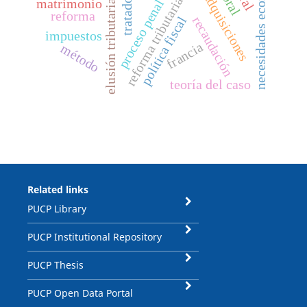
fusiones y adquisiciones
necesidades económicas
reforma tributaria
tratado
matrimonio
proceso penal
elusión tributaria
reforma
recaudación
política fiscal
impuestos
francia
método
teoría del caso
Related links
PUCP Library
PUCP Institutional Repository
PUCP Thesis
PUCP Open Data Portal