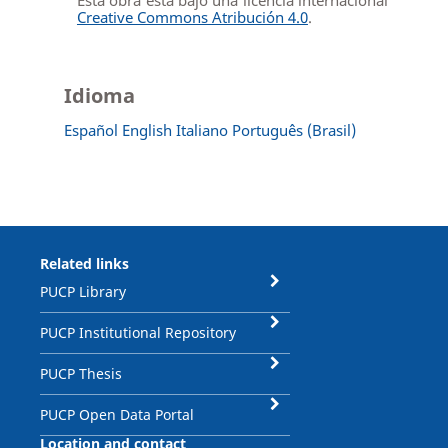
Esta obra está bajo una licencia internacional
Creative Commons Atribución 4.0
.
Idioma
Español
English
Italiano
Português (Brasil)
Related links
PUCP Library
PUCP Institutional Repository
PUCP Thesis
PUCP Open Data Portal
Location and contact