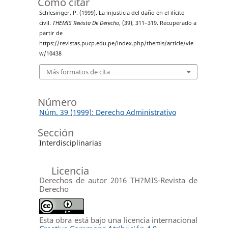
Cómo citar
Schlesinger, P. (1999). La injusticia del daño en el ilícito
civil.
THEMIS Revista De Derecho
, (39), 311–319. Recuperado a
partir de
https://revistas.pucp.edu.pe/index.php/themis/article/vie
w/10438
Más formatos de cita
Número
Núm. 39 (1999): Derecho Administrativo
Sección
Interdisciplinarias
Licencia
Derechos de autor 2016 TH?MIS-Revista de
Derecho
Esta obra está bajo una licencia internacional