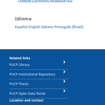
Creative Commons Atribución 4.0
.
Idioma
Español
English
Italiano
Português (Brasil)
Related links
PUCP Library
PUCP Institutional Repository
PUCP Thesis
PUCP Open Data Portal
Location and contact