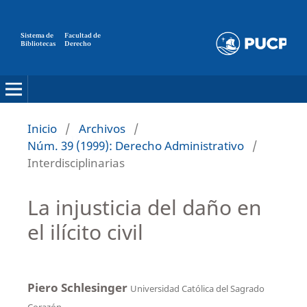
Sistema de
Facultad de
Bibliotecas
Derecho
Inicio
/
Archivos
/
Núm. 39 (1999): Derecho Administrativo
/
Interdisciplinarias
La injusticia del daño en
el ilícito civil
Piero Schlesinger
Universidad Católica del Sagrado
Corazón