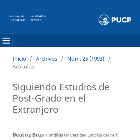
Sistema de
Facultad de
Bibliotecas
Derecho
Inicio
/
Archivos
/
Núm. 25 (1993)
/
Artículos
Siguiendo Estudios de
Post-Grado en el
Extranjero
Beatriz Boza
Pontificia Universidad Católica del Perú