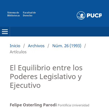
Sistema de
Facultad de
Bibliotecas
Derecho
Inicio
/
Archivos
/
Núm. 26 (1993)
/
Artículos
El Equilibrio entre los
Poderes Legislativo y
Ejecutivo
Felipe Osterling Parodi
Pontificia Universidad