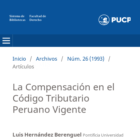
Sistema de
Facultad de
Bibliotecas
Derecho
Inicio
/
Archivos
/
Núm. 26 (1993)
/
Artículos
La Compensación en el
Código Tributario
Peruano Vigente
Luis Hernández Berenguel
Pontificia Universidad