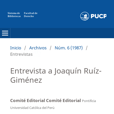
Sistema de
Facultad de
Bibliotecas
Derecho
Inicio
/
Archivos
/
Núm. 6 (1987)
/
Entrevistas
Entrevista a Joaquín Ruíz-
Giménez
Comité Editorial Comité Editorial
Pontificia
Universidad Católica del Perú