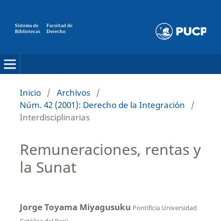
Sistema de
Facultad de
Bibliotecas
Derecho
Inicio
/
Archivos
/
Núm. 42 (2001): Derecho de la Integración
/
Interdisciplinarias
Remuneraciones, rentas y
la Sunat
Jorge Toyama Miyagusuku
Pontificia Universidad
Católica del Perú