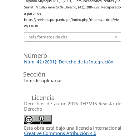
Toyama Miyagusuku, J. (2001). Remuneraciones, rentas y la
Sunat.
THEMIS Revista De Derecho
, (42), 288–299. Recuperado
a partir de
https://revistas.pucp.edu.pe/index.php/themis/article/vie
w/11638
Más formatos de cita
Número
Núm. 42 (2001): Derecho de la Integración
Sección
Interdisciplinarias
Licencia
Derechos de autor 2016 TH?MIS-Revista de
Derecho
Esta obra está bajo una licencia internacional
Creative Commons Atribución 4.0
.