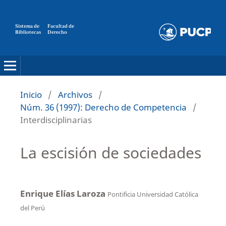
Sistema de
Facultad de
Bibliotecas
Derecho
Inicio
/
Archivos
/
Núm. 36 (1997): Derecho de Competencia
/
Interdisciplinarias
La escisión de sociedades
Enrique Elías Laroza
Pontificia Universidad Católica
del Perú