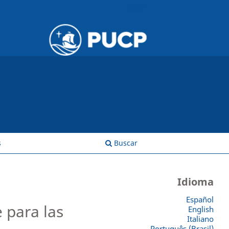
Entrar
s
Buscar
Idioma
Español
 para las
English
Italiano
Português (Brasil)