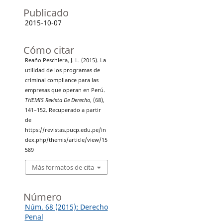
Publicado
2015-10-07
Cómo citar
Reaño Peschiera, J. L. (2015). La
utilidad de los programas de
criminal compliance para las
empresas que operan en Perú.
THEMIS Revista De Derecho
, (68),
141–152. Recuperado a partir
de
https://revistas.pucp.edu.pe/in
dex.php/themis/article/view/15
589
Más formatos de cita
Número
Núm. 68 (2015): Derecho
Penal