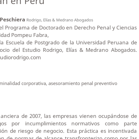
an en Perú
 Peschiera
Rodrigo, Elías & Medrano Abogados
el Programa de Doctorado en Derecho Penal y Ciencias
sidad Pompeu Fabra,
la Escuela de Postgrado de la Universidad Peruana de
Socio del Estudio Rodrigo, Elías & Medrano Abogados.
tudiorodrigo.com
minalidad corporativa, asesoramiento penal preventivo
financiera de 2007, las empresas vienen ocupándose de
sgos por incumplimientos normativos como parte
ión de riesgo de negocio. Esta práctica es incentivada
ión de normas de alcance transfronterizo como por las