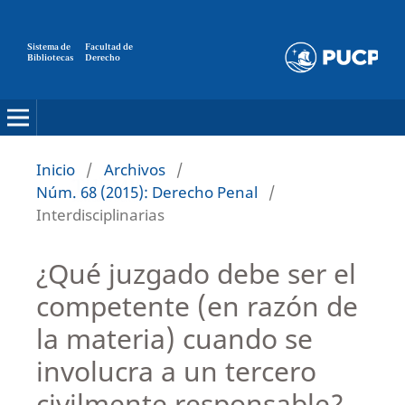
Sistema de
Facultad de
Bibliotecas
Derecho
Inicio
/
Archivos
/
Núm. 68 (2015): Derecho Penal
/
Interdisciplinarias
¿Qué juzgado debe ser el
competente (en razón de
la materia) cuando se
involucra a un tercero
civilmente responsable?