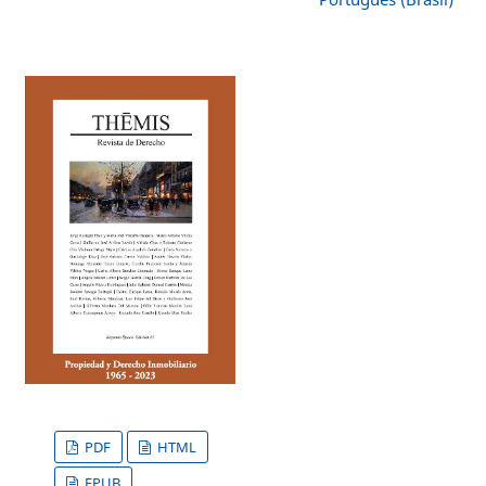
PDF
HTML
EPUB