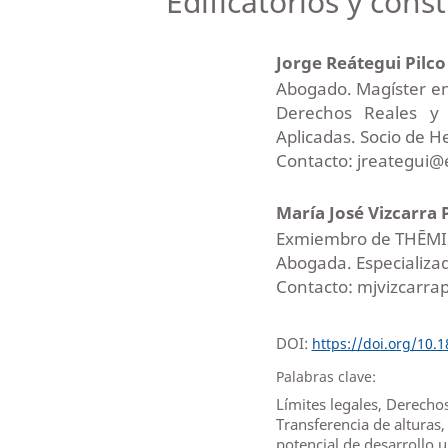
Edificatorios y cons
Jorge Reátegui Pilc
Abogado. Magíster en
Derechos Reales y 
Aplicadas. Socio de H
Contacto: jreategui
María José Vizcarra
Exmiembro de THĒMI
Abogada. Especializad
Contacto: mjvizcarr
DOI:
https://doi.org/10.
Palabras clave:
Límites legales, Derechos
Transferencia de alturas
potencial de desarrollo u