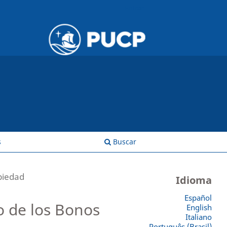
Entrar
s
Buscar
piedad
Idioma
Español
o de los Bonos
English
Italiano
Português (Brasil)