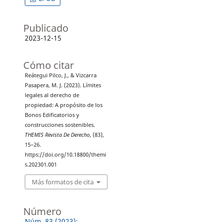
Publicado
2023-12-15
Cómo citar
Reátegui Pilco, J., & Vizcarra
Pasapera, M. J. (2023). Límites
legales al derecho de
propiedad: A propósito de los
Bonos Edificatorios y
construcciones sostenibles.
THEMIS Revista De Derecho
, (83),
15–26.
https://doi.org/10.18800/themi
s.202301.001
Más formatos de cita
Número
Núm. 83 (2023):