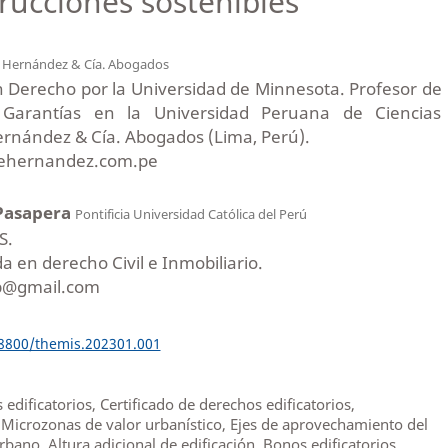
trucciones sostenibles
o
Hernández & Cía. Abogados
 Derecho por la Universidad de Minnesota. Profesor de
Garantías en la Universidad Peruana de Ciencias
ernández & Cía. Abogados (Lima, Perú).
@ehernandez.com.pe
 Pasapera
Pontificia Universidad Católica del Perú
S.
a en derecho Civil e Inmobiliario.
ap@gmail.com
18800/themis.202301.001
 edificatorios, Certificado de derechos edificatorios,
, Microzonas de valor urbanístico, Ejes de aprovechamiento del
rbano, Altura adicional de edificación, Bonos edificatorios,