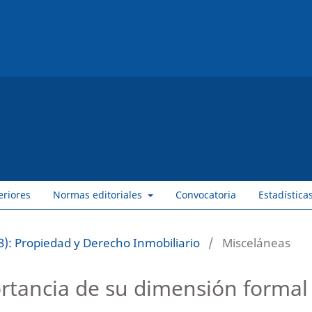
eriores
Normas editoriales
Convocatoria
Estadística
): Propiedad y Derecho Inmobiliario
/
Misceláneas
ortancia de su dimensión formal