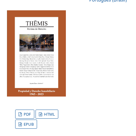
PDF
HTML
EPUB