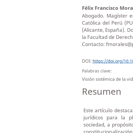
Félix Francisco Mor
Abogado. Magíster en
Católica del Perú (P
(Alicante, España). D
la Facultad de Derech
Contacto: fmorales@
DOI:
https://doi.org/10.
Palabras clave:
Visión sistémica de la vi
Resumen
Este artículo destac
jurídicos para la 
sociedad, a propósit
constitucionalizaci