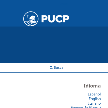
Entrar
s
Buscar
Idioma
Español
English
Italiano
Português (Brasil)