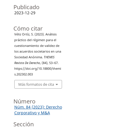
Publicado
2023-12-29
Cómo citar
Véliz Ortíz, S. (2023). Análisis
práctico del régimen para el
cuestionamiento de validez de
los acuerdos societarios en una
Sociedad Anónima.
THEMIS
Revista De Derecho
, (84), 53–67.
https://doi.org/10.18800/themi
s.202302.003
Más formatos de cita
Número
Núm. 84 (2023): Derecho
Corporativo y M&A
Sección