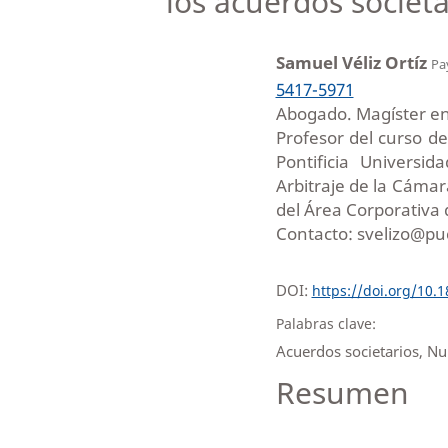
los acuerdos societ
Samuel Véliz Ortíz
Pa
5417-5971
Abogado. Magíster en
Profesor del curso d
Pontificia Universi
Arbitraje de la Cámar
del Área Corporativa 
Contacto: svelizo@pu
DOI:
https://doi.org/10.
Palabras clave:
Acuerdos societarios, Nu
Resumen