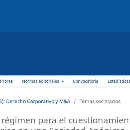
eriores
Normas editoriales
Convocatoria
Estadística
3): Derecho Corporativo y M&A
/
Temas societarios
el régimen para el cuestionamien