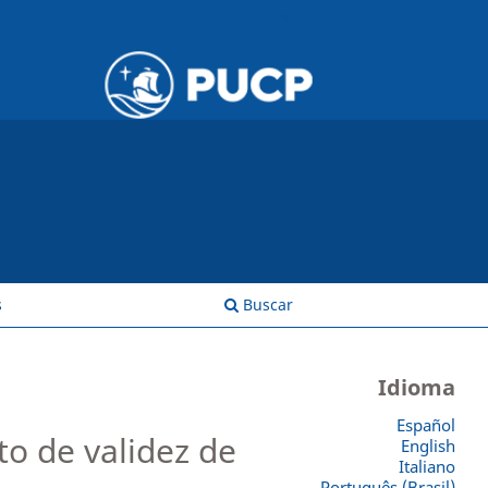
Entrar
s
Buscar
Idioma
Español
to de validez de
English
Italiano
Português (Brasil)