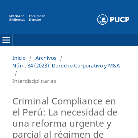
Sistema de
Facultad de
Bibliotecas
Derecho
Inicio
/
Archivos
/
Núm. 84 (2023): Derecho Corporativo y M&A
/
Interdisciplinarias
Criminal Compliance en
el Perú: La necesidad de
una reforma urgente y
parcial al régimen de