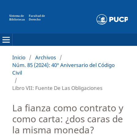
Sistema de
Facultad de
Bibliotecas
Derecho
Inicio
/
Archivos
/
Núm. 85 (2024): 40° Aniversario del Código
Civil
/
Libro VII: Fuente De Las Obligaciones
La fianza como contrato y
como carta: ¿dos caras de
la misma moneda?