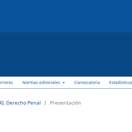
eriores
Normas editoriales
Convocatoria
Estadística
4): Derecho Penal
/
Presentación