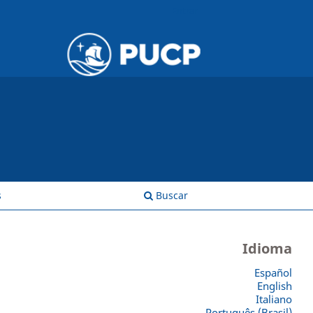
Entrar
s
Buscar
Idioma
Español
English
Italiano
Português (Brasil)